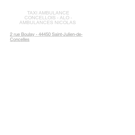
TAXI AMBULANCE
CONCELLOIS - ALO -
AMBULANCES NICOLAS
2 rue Boulay - 44450 Saint-Julien-de-
Concelles
Suivez-nous sur Facebook :
Adhérents des associations
de commerçants :